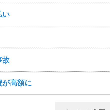
払い
事故
費が高額に